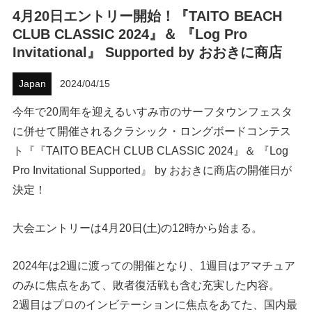
4月20日エントリー開始！『TAITO BEACH
ハウツー
CLUB CLASSIC 2024』＆ 『Log Pro
Invitational』 Supported by おおきに商店
ホリデースタイル
Japan
2024/04/15
ウェストジャパン
今年で20周年を迎えるいすみ市のサーフタウンフェスタ
イベント・リリース
に併せて開催されるクラシック・ロングボードコンテス
ト『『TAITO BEACH CLUB CLASSIC 2024』＆ 『Log
Pro Invitational Supported』 by おおきに商店の開催日が
決定！
大会エントリーは4月20日(土)の12時から始まる。
2024年は2週に渡っての開催となり、1週目はアマチュア
FOLLOW US ON
のみに焦点をあて、敗者復活戦も含む充実した内容。
2週目はプロのインビテーションに焦点をあてた、国内最