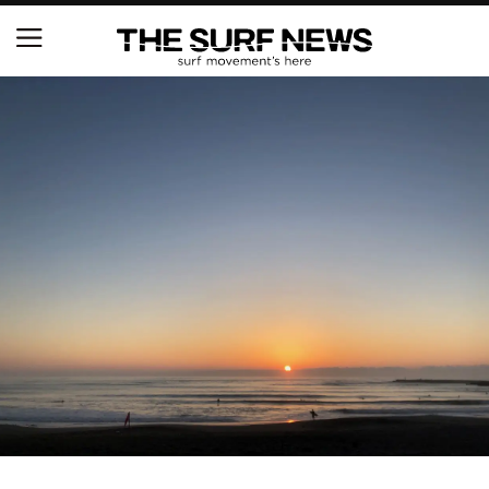
NSAと茅ヶ崎市が包括連携協定を締結 自治体との
協定は全国初、サーフィンを軸に地域活性化へ
【五十嵐カノア独占インタビュー】旧友レオ、ジャ
ックとの豪華プライベートセッション
S.ONE ショート＆ロング開幕戦・現地リポート（高
橋みなと）
ニュース
製品情報
特集
試合