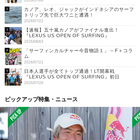
2026/07/06
カノア、レオ、ジャックがインドネシアのサーフ
トリップ先で巨大ワニと遭遇！
2026/07/22
【速報】五十嵐カノアがファイナル進出！
『LEXUS US OPEN OF SURFING』
2026/08/03
「サーフィンカルチャー今昔物語１」 – F＋コラ
ム
2026/07/21
日本人選手が全てトップ通過！LT開幕戦
『LEXUS US OPEN OF SURFING』初日
2026/07/26
ピックアップ特集・ニュース