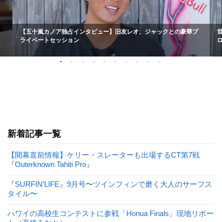
【五十嵐カノア独占インタビュー】旧友レオ、ジャックとの豪華プ
ライベートセッション
新着記事一覧
【開幕直前情報】ケリー・スレーターも出場するCT第7戦
『Outerknown Tahiti Pro』
『SURFIN’LIFE』9月号〜ツインフィンで磨く大人のサーフス
タイル〜
ハワイの高校生コンテストに参戦「Honua Finals」現地リポー