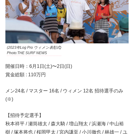
(2023年Log Pro ウィメン表彰式)
Photo:THE SURF NEWS
開催日時：6月1日(土)〜2日(日)
賞金総額 : 110万円
メン24名 / マスター 16名 / ウィメン 12名 招待選手のみ
(※)
【招待予定選手】
秋本祥平 / 瀬筒雄太 / 森大騎 / 増山翔太 / 浜瀬海 / 中山裕
樹 / 塚本将也 / 桜岡甲太 / 宮内謙至 / 小川徹也 / 林雄一 / ユ