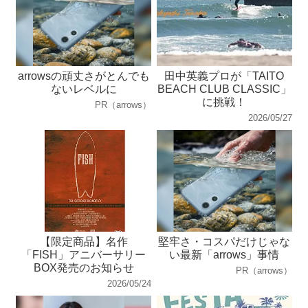
arrowsの頑丈さがとんでも
田中英義プロが「TAITO
ないレベルに
BEACH CLUB CLASSIC」
に挑戦！
PR（arrows）
2026/05/27
【限定商品】名作
堅牢さ・コスパだけじゃな
「FISH」アニバーサリー
い最新「arrows」事情
BOX発売のお知らせ
PR（arrows）
2026/05/24