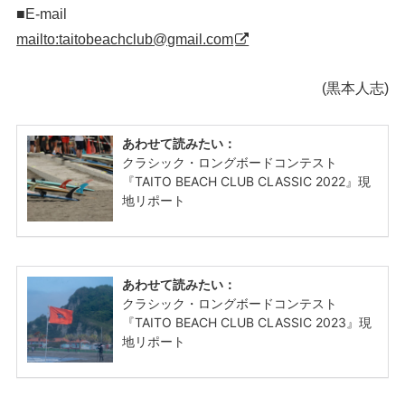
■E-mail
mailto:taitobeachclub@gmail.com
(黒本人志)