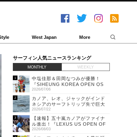
Style
West Japan
More
サーフィン人気ニュースランキング
MONTHLY
WEEKLY
中塩佳那＆田岡なつみが優勝！
『SIHEUNG KOREA OPEN QS
2026/07/06
6,000 & LQS』
カノア、レオ、ジャックがインド
ネシアのサーフトリップ先で巨大
2026/07/22
ワニと遭遇！
【速報】五十嵐カノアがファイナ
ル進出！『LEXUS US OPEN OF
2026/08/03
SURFING』