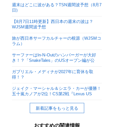
週末はどこに波がある？TSN週間波予想（8月7
日)
【8月7日11時更新】西日本の週末の波は？
WJSM週間波予想
旅が西日本サーフカルチャーの根源（WJSMコ
ラム）
サーファーはIn-N-Outのハンバーガーが大好
き！？「SnakeTales」のUSオープン編が公
開！
ガブリエル・メディナが2027年に育休を取
得！？
ジェイク・マーシャル＆シエラ・カーが優勝！
五十嵐カノアが2位！CS第2戦『Lexus US
Open of Surfing』
新着記事をもっと見る
おすすめの関連情報