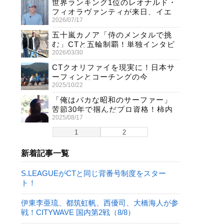
世界ランキング1位のレオナルド・
フィオラヴァンティが来日、イエ
2026/07/17
ロージャージ獲得直後の独占イン
タビュー
五十嵐カノア「侍のメンタルで挑
む」CTと五輪制覇！単独インタビ
2026/03/30
ューで熱弁
CTクオリファイを現実に！日本サ
ーフィンとコーチングの今
2025/10/22
「俺はバカな昭和のサーファー」
苦節30年で掴んだプロ資格！柿内
2025/08/17
聖文(54)の生き様
1
2
新着記事一覧
S.LEAGUEがCTと同じ背番号制度をスター
ト！
伊東李亜琉、都筑虹帆、西優司、大橋海人が参
戦！CITYWAVE 国内第2戦（8/8）