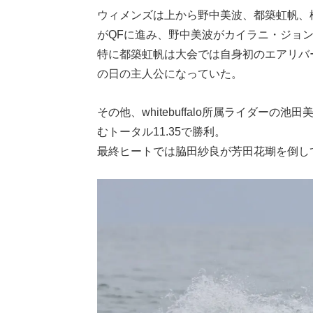
ウィメンズは上から野中美波、都築虹帆、
がQFに進み、野中美波がカイラニ・ジョ
特に都築虹帆は大会では自身初のエアリバー
の日の主人公になっていた。
その他、whitebuffalo所属ライダーの
むトータル11.35で勝利。
最終ヒートでは脇田紗良が芳田花瑚を倒し