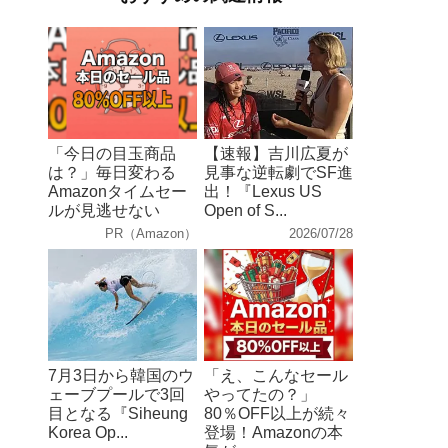
「今日の目玉商品
【速報】吉川広夏が
は？」毎日変わる
見事な逆転劇でSF進
Amazonタイムセー
出！『Lexus US
ルが見逃せない
Open of S...
PR（Amazon）
2026/07/28
7月3日から韓国のウ
「え、こんなセール
ェーブプールで3回
やってたの？」
目となる『Siheung
80％OFF以上が続々
Korea Op...
登場！Amazonの本