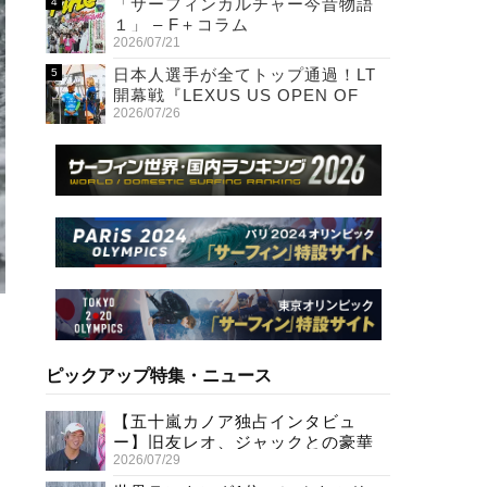
「サーフィンカルチャー今昔物語
１」 – F＋コラム
2026/07/21
日本人選手が全てトップ通過！LT
開幕戦『LEXUS US OPEN OF
2026/07/26
SURFING』初日
ピックアップ特集・ニュース
【五十嵐カノア独占インタビュ
ー】旧友レオ、ジャックとの豪華
2026/07/29
プライベートセッション