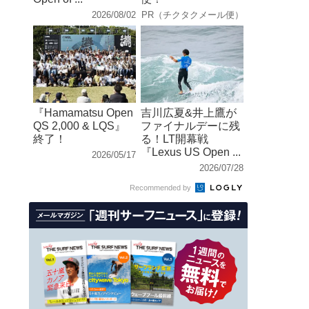
2026/08/02
PR（チクタクメール便）
『Hamamatsu Open
吉川広夏&井上鷹が
QS 2,000 & LQS』
ファイナルデーに残
終了！
る！LT開幕戦
『Lexus US Open ...
2026/05/17
2026/07/28
Recommended by