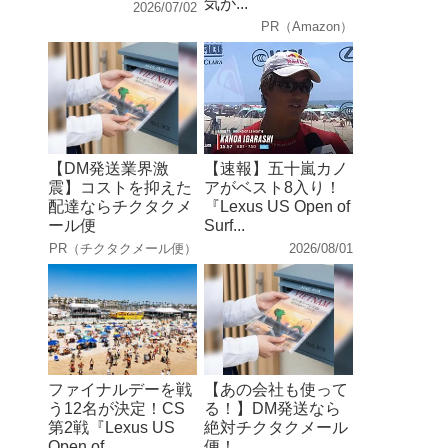
気が...
2026/07/02
PR（Amazon）
【DM発送業界激
【速報】五十嵐カノ
震】コストを抑えた
アがベスト8入り！
配達ならチクタクメ
『Lexus US Open of
ール便
Surf...
PR（チクタクメール便）
2026/08/01
ファイナルデーを戦
【あの会社も使って
う12名が決定！CS
る！】DM発送なら
第2戦『Lexus US
絶対チクタクメール
Open of ...
便！