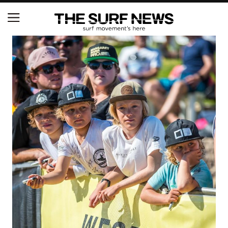
NSAと茅ヶ崎市が包括連携協定を締結 自治体との
協定は全国初、サーフィンを軸に地域活性化へ
【五十嵐カノア独占インタビュー】旧友レオ、ジャ
ックとの豪華プライベートセッション
S.ONE ショート＆ロング開幕戦・現地リポート（高
橋みなと）
ニュース
製品情報
特集
試合