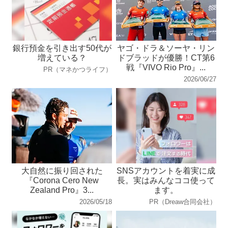
銀行預金を引き出す50代が
ヤゴ・ドラ＆ソーヤ・リン
増えている？
ドブラッドが優勝！CT第6
戦『VIVO Rio Pro』...
PR（マネかつライフ）
2026/06/27
大自然に振り回された
SNSアカウントを着実に成
『Corona Cero New
長。実はみんなココ使って
Zealand Pro』3...
ます。
2026/05/18
PR（Dreaw合同会社）