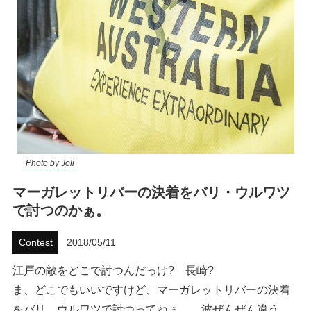
ハウツー
ホリデースタイル
ウェストジャパン
イベント・リリース
Photo by Joli
マーガレットリバーの決着をバリ・ウルワツ
で討つのかぁ。
Contest
2018/05/11
FOLLOW US ON
江戸の敵をどこで討つんだっけ? 長崎?
ま、どこでもいいですけど、マーガレットリバーの決着
をバリ、ウルワツで討つってねぇ……波ぜんぜん違う