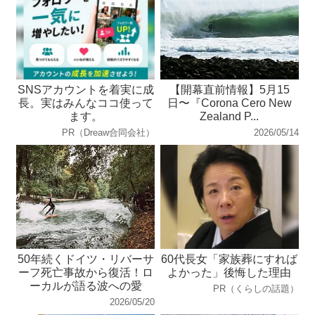
SNSアカウントを着実に成
【開幕直前情報】5月15
長。実はみんなココ使って
日〜『Corona Cero New
ます。
Zealand P...
PR（Dreaw合同会社）
2026/05/14
50年続くドイツ・リバーサ
60代長女「家族葬にすれば
ーフ死亡事故から復活！ロ
よかった」後悔した理由
ーカルが語る波への愛
PR（くらしの話題）
2026/05/20