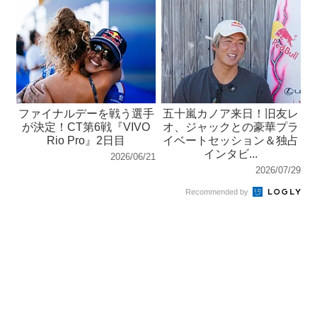
ファイナルデーを戦う選手
五十嵐カノア来日！旧友レ
が決定！CT第6戦『VIVO
オ、ジャックとの豪華プラ
Rio Pro』2日目
イベートセッション＆独占
インタビ...
2026/06/21
2026/07/29
Recommended by