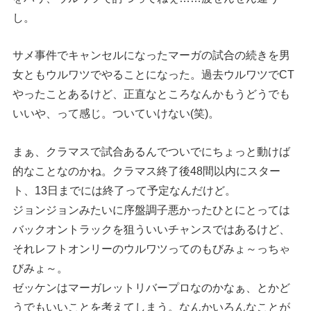
し。
サメ事件でキャンセルになったマーガの試合の続きを男
女ともウルワツでやることになった。過去ウルワツでCT
やったことあるけど、正直なところなんかもうどうでも
いいや、って感じ。ついていけない(笑)。
まぁ、クラマスで試合あるんでついでにちょっと動けば
的なことなのかね。クラマス終了後48間以内にスター
ト、13日までには終了って予定なんだけど。
ジョンジョンみたいに序盤調子悪かったひとにとっては
バックオントラックを狙ういいチャンスではあるけど、
それレフトオンリーのウルワツってのもびみょ～っちゃ
びみょ～。
ゼッケンはマーガレットリバープロなのかなぁ、とかど
うでもいいことを考えてしまう。なんかいろんなことが